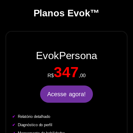
aliado na solução de problemas
Planos Evok™
complexos
EvokPersona
347
R$
,00
Acesse agora!
✔
Relatório detalhado
✔
Diagnóstico do perfil