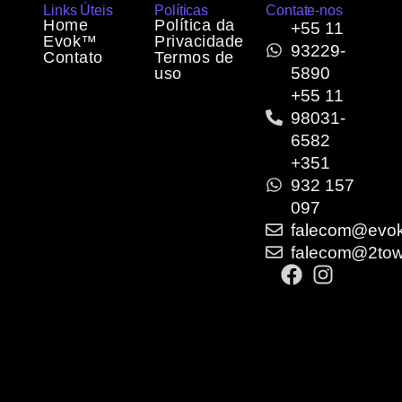
Links Úteis
Políticas
Contate-nos
Home
Política da
+55 11
Evok™
Privacidade
93229-
Contato
Termos de
5890
uso
+55 11
98031-
6582
+351
932 157
097
falecom@evok
falecom@2tow